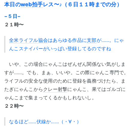
本日の
web拍手
レス〜♪（６日１１時までの分）
−５日−
２１時〜
全米ライフル協会
はあらゆる作品に
支部
が……。にゃ
んこスナイパーがいっぱい登録してるのですね
いや、この場合にゃんこはぜんぜん関係ない気がしま
すが……。でも、まぁ、いいや。この際にゃんこ専門で。
ライフルの安全な使用のために登録を義務づけたら、ま
たぎにゃんこから
クレー射撃
にゃんこ、果てはゴルゴに
ゃんこまで集まってくるかもしれないし。
２２時〜
なるほど……伏線か……（・∀・）